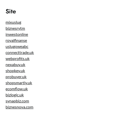
Site
mixuslug
biznesrytm
inwestonline
royalfinanse
uslugoweabc
connecttrade.uk
webprofits.uk
nexabuy.uk
shopkey.uk
probuyer.uk
shopsmartly.uk
ecomflow.uk
bizlogic.uk
synapbiz.com
biznesnova.com