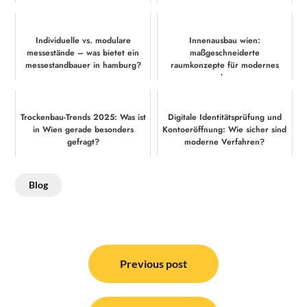
Individuelle vs. modulare
Innenausbau wien:
messestände – was bietet ein
maßgeschneiderte
messestandbauer in hamburg?
raumkonzepte für modernes
wohnen
Trockenbau-Trends 2025: Was ist
Digitale Identitätsprüfung und
in Wien gerade besonders
Kontoeröffnung: Wie sicher sind
gefragt?
moderne Verfahren?
Blog
Post
navigation
Previous post