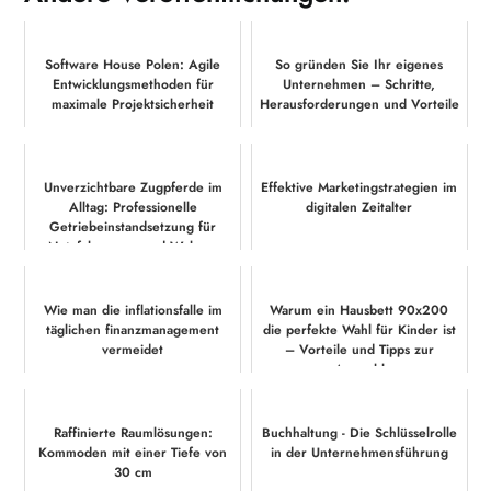
Software House Polen: Agile
So gründen Sie Ihr eigenes
Entwicklungsmethoden für
Unternehmen – Schritte,
maximale Projektsicherheit
Herausforderungen und Vorteile
Unverzichtbare Zugpferde im
Effektive Marketingstrategien im
Alltag: Professionelle
digitalen Zeitalter
Getriebeinstandsetzung für
Nutzfahrzeuge und Wohn...
Wie man die inflationsfalle im
Warum ein Hausbett 90x200
täglichen finanzmanagement
die perfekte Wahl für Kinder ist
vermeidet
– Vorteile und Tipps zur
Auswahl
Raffinierte Raumlösungen:
Buchhaltung - Die Schlüsselrolle
Kommoden mit einer Tiefe von
in der Unternehmensführung
30 cm